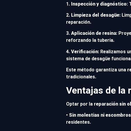
1.
Inspección y diagnóstico
: 
2.
Limpieza del desagüe
: Lim
reparación.
3.
Aplicación de resina
: Proy
reforzando la tubería.
4.
Verificación
: Realizamos u
sistema de desagüe funciona
Este método garantiza una
r
tradicionales.
Ventajas de la
Optar por la
reparación sin o
•
Sin molestias ni escombros
residentes.