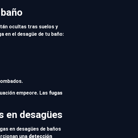
 baño
tán ocultas tras suelos y
ga en el desagüe de tu baño:
abombados.
ituación empeore. Las
fugas
as en desagües
fugas en desagües de baños
orcionan una
detección