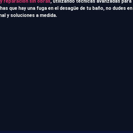
y reparación sin obras
, utilizando técnicas avanzadas para
chas que hay una fuga en el desagüe de tu baño, no dudes e
nal y soluciones a medida.