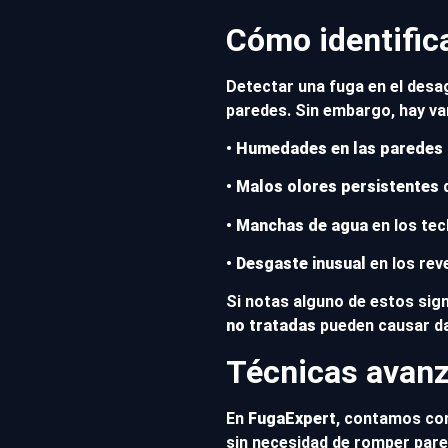
Cómo identific
Detectar una fuga en el desa
paredes. Sin embargo, hay v
•
Humedades en las paredes o
•
Malos olores persistentes
q
•
Manchas de agua
en los tec
•
Desgaste inusual
en los rev
Si notas alguno de estos sig
no tratadas
pueden causar da
Técnicas avanz
En
FugaExpert
, contamos c
sin necesidad de romper par