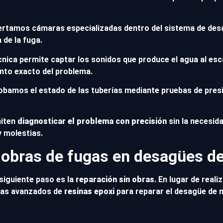
sertamos cámaras especializadas dentro del sistema de des
 de la fuga.
écnica permite captar los sonidos que produce el agua al esc
unto exacto del problema.
bamos el estado de las tuberías mediante pruebas de presi
miten
diagnosticar el problema con precisión
sin la necesida
y molestias.
 obras de fugas en desagües d
 siguiente paso es la
reparación sin obras
. En lugar de real
mas avanzados de
resinas epoxi
para reparar el desagüe de m